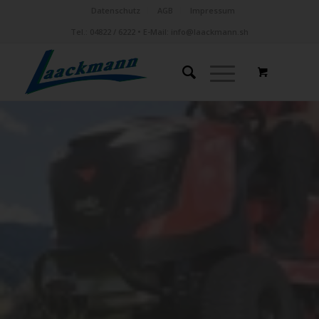
Datenschutz
AGB
Impressum
Tel.:
04822 / 6222
• E-Mail:
info@laackmann.sh