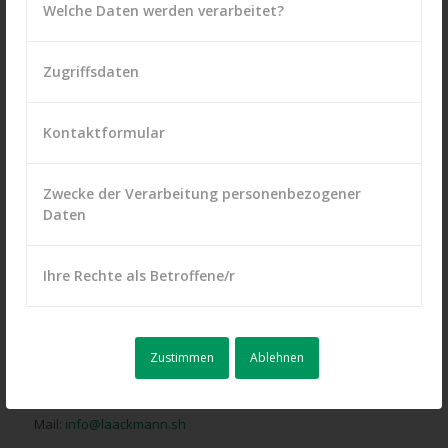
Gartengeräte im Webshop
Welche Daten werden verarbeitet?
Zugriffsdaten
Kontaktformular
SIE HABEN FRAGEN? KONTAKTIEREN SIE UNS!
Zwecke der Verarbeitung personenbezogener
Daniel Laackmann e.K.
Daten
Quarnstedter Straße 14
25548 Kellinghusen
Ihre Rechte als Betroffene/r
Telefon: 04822 – 6222 oder – 6244
Fax: 04822 – 5346
Texas-Hotline: 04822 – 950505
Zustimmen
Ablehnen
Obi-Hotline: 04822 – 950505
WhatsApp: 0160 – 97521378
Mail:
info@laackmann.sh