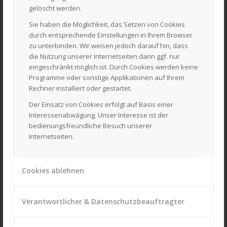
Balkenmäher
gelöscht werden.
Schneefräsen
Sie haben die Möglichkeit, das Setzen von Cookies
Motorhacken
durch entsprechende Einstellungen in Ihrem Browser
zu unterbinden. Wir weisen jedoch darauf hin, dass
Unsere Leistungen für Sie rund um Gartengeräte:
die Nutzung unserer Internetseiten dann ggf. nur
eingeschränkt möglich ist. Durch Cookies werden keine
Reparatur aller Gartengeräte
Programme oder sonstige Applikationen auf Ihrem
Inspektion für alle Gartengeräte
Rechner installiert oder gestartet.
Ersatzteile aller Art
Der Einsatz von Cookies erfolgt auf Basis einer
Wintereinlagerung Ihres Gerätes
Interessenabwägung. Unser Interesse ist der
bedienungsfreundliche Besuch unserer
Ersatzteileanfrage und -bestellung
Internetseiten.
Verleih diverser Gartengeräte
Hol- & Bringservice
Zubehör rund um Gartengeräte
Cookies ablehnen
Verantwortlicher & Datenschutzbeauftragter
Besuchen Sie auch unseren Webshop