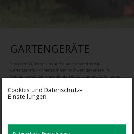
GARTENGERÄTE
Seit über 60 Jahren verkaufen und reparieren wir
Gartengeräte. Wir bieten Ihnen hochwertige Geräte im
Verkauf sowie den kompetenten Reparaturservice für jedes
Gartengerät in unserer Meisterwerkstatt.
Cookies und Datenschutz-
Bei uns stehen der persönliche Kontakt und die fachliche
Einstellungen
Professionalität im Vordergrund. Sie erhalten eine
kompetente Beratung vor dem Kauf sowie auf Wunsch ein
Vorführung des Gerätes. Vor der Reparatur stimmen wir
gemeinsam mit Ihnen den Reparaturumfang sowie den
Kosten- & Zeitrahmen ab, damit Sie immer genau Bescheid
wissen, was mit Ihrem Gerät geschieht.
Datenschutz-Einstellungen