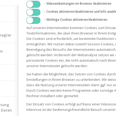
- Videoeinbettungen im Browser deaktivieren
- Cookies aktivieren/deaktivieren und Info ausbl
- Wichtige Cookies aktivieren/deaktivieren.
Auf unseren Internetseiten kommen Cookies zum Einsatz.
inrasentraktor R7-65.8 HD
0
€
Textinformationen, die über ihren Browser in Ihrem End
ragter
Die Cookies sind erforderlich, um bestimmte Funktionen 
ig
ermöglichen. Wir nutzen dabei sowohl Session-Cookies, 
Beendigung des Besuchs der Internetseiten automatisch
en
gelöscht werden. Im Bereich der Webanalyse setzen wir 
 MwSt.
persistente Cookies ein, die nicht automatisch nach Be
unserer Internetseite gelöscht werden.
osten
Sie haben die Möglichkeit, das Setzen von Cookies dur
Einstellungen in Ihrem Browser zu unterbinden. Wir weis
dass die Nutzung unserer Internetseiten dann ggf. nur ei
Durch Cookies werden keine Programme oder sonstige A
Rechner installiert oder gestartet.
Der Einsatz von Cookies erfolgt auf Basis einer Intere
itung
Interesse ist der bedienungsfreundliche Besuch unserer 
 Daten
WIR SIND PERSÖNLICH FÜR SIE DA!