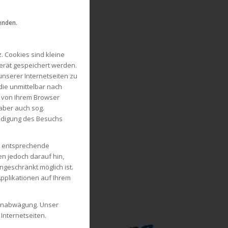
enden.
 Cookies sind kleine
gerät gespeichert werden.
unserer Internetseiten zu
die unmittelbar nach
 von Ihrem Browser
aber auch sog.
endigung des Besuchs
ch entsprechende
en jedoch darauf hin,
ngeschränkt möglich ist.
pplikationen auf Ihrem
ssenabwägung. Unser
Internetseiten.