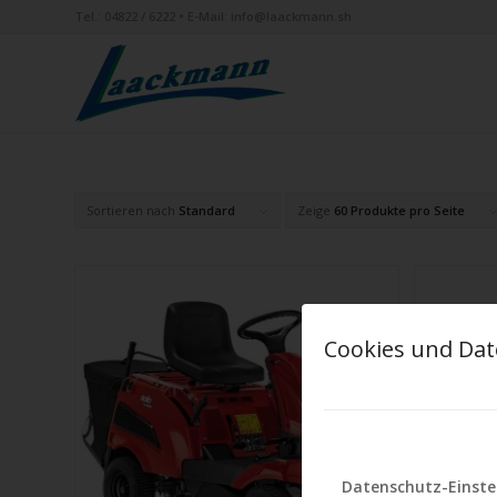
Tel.:
04822 / 6222
• E-Mail:
info@laackmann.sh
Sortieren nach
Standard
Zeige
60 Produkte pro Seite
Cookies und Dat
Datenschutz-Einste