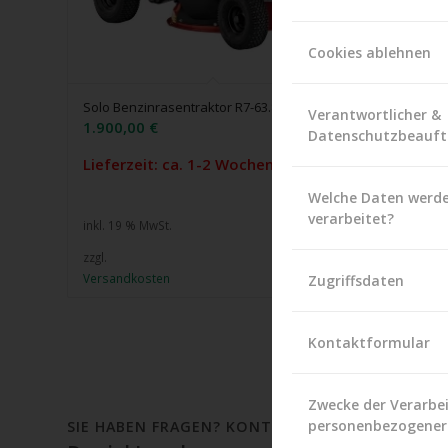
Cookies ablehnen
Solo Benzinrasentraktor R7-63.8 A
Solo Benz
Verantwortlicher &
1.900,00
€
2.200,0
Datenschutzbeauft
Lieferzeit: ca. 1-2 Wochen
1 vorrät
Welche Daten werd
verarbeitet?
inkl. 19 % MwSt.
inkl. 19 %
zzgl.
zzgl.
Versandkosten
Versandk
Zugriffsdaten
Kontaktformular
Zwecke der Verarbe
personenbezogener
SIE HABEN FRAGEN? KONTAKTIEREN SIE UNS!