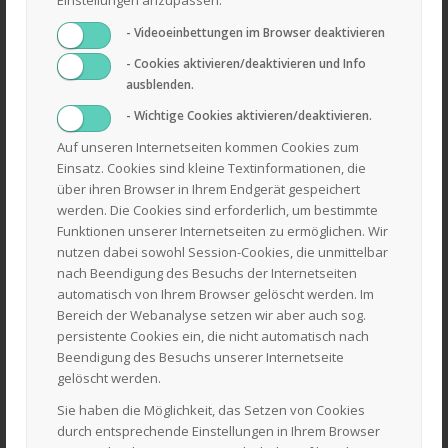
Um die besten Suchergebnisse zu erhalten, beachte bitte
- Videoeinbettungen im Browser deaktivieren
folgende Hinweise:
- Cookies aktivieren/deaktivieren und Info
Überprüfe die Rechtschreibung immer sorgfältig.
ausblenden.
Versuche es mit einem ähnlichen Suchbegriff: z.B. Tablet
- Wichtige Cookies aktivieren/deaktivieren.
anstelle von Laptop.
Auf unseren Internetseiten kommen Cookies zum
Versuche mehr als einen Suchbegriff zu verwenden.
Einsatz. Cookies sind kleine Textinformationen, die
über ihren Browser in Ihrem Endgerät gespeichert
werden. Die Cookies sind erforderlich, um bestimmte
Funktionen unserer Internetseiten zu ermöglichen. Wir
nutzen dabei sowohl Session-Cookies, die unmittelbar
nach Beendigung des Besuchs der Internetseiten
automatisch von Ihrem Browser gelöscht werden. Im
Bereich der Webanalyse setzen wir aber auch sog.
persistente Cookies ein, die nicht automatisch nach
SIE HABEN FRAGEN? KONTAKTIEREN SIE UNS!
Beendigung des Besuchs unserer Internetseite
Daniel Laackmann e.K.
gelöscht werden.
Quarnstedter Straße 14
Sie haben die Möglichkeit, das Setzen von Cookies
25548 Kellinghusen
durch entsprechende Einstellungen in Ihrem Browser