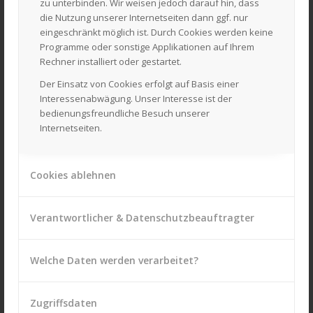
zu unterbinden. Wir weisen jedoch darauf hin, dass
Telefon: 04822 – 6222 oder – 6244
die Nutzung unserer Internetseiten dann ggf. nur
Fax: 04822 – 5346
eingeschränkt möglich ist. Durch Cookies werden keine
Texas-Hotline: 04822 – 950505
Programme oder sonstige Applikationen auf Ihrem
Obi-Hotline: 04822 – 950505
Rechner installiert oder gestartet.
WhatsApp: 0160 – 97521378
Der Einsatz von Cookies erfolgt auf Basis einer
Interessenabwägung. Unser Interesse ist der
Mail:
info@laackmann.sh
bedienungsfreundliche Besuch unserer
Texas-Mail:
texas.service@laackmann.sh
Internetseiten.
Obi-Mail:
obi.service@laackmann.sh
Cookies ablehnen
Verantwortlicher & Datenschutzbeauftragter
WIR SIND PERSÖNLICH FÜR SIE DA!
Welche Daten werden verarbeitet?
Unsere Öffnungszeiten
Montag bis Freitag:
08:00 Uhr – 17:30 Uhr
Zugriffsdaten