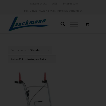
Datenschutz
AGB
Impressum
Tel.:
04822 / 6222
• E-Mail:
info@laackmann.sh
Sortieren nach
Standard
Zeige
60 Produkte pro Seite