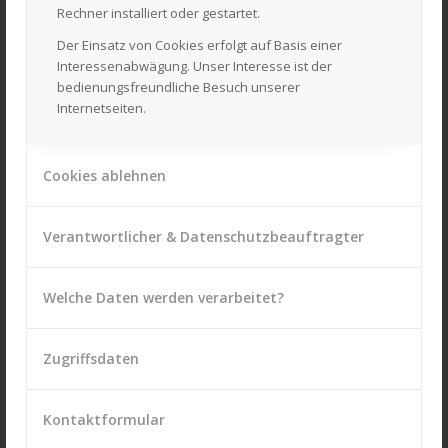
Rechner installiert oder gestartet.
Lieferzeit ca. 2-4 Wochen
Der Einsatz von Cookies erfolgt auf Basis einer
Interessenabwägung. Unser Interesse ist der
bedienungsfreundliche Besuch unserer
inkl. 19 % MwSt.
Internetseiten.
zzgl.
Versandkosten
Cookies ablehnen
Verantwortlicher & Datenschutzbeauftragter
Welche Daten werden verarbeitet?
SIE HABEN FRAGEN? KONTAKTIEREN SIE UNS!
Daniel Laackmann e.K.
Zugriffsdaten
Quarnstedter Straße 14
25548 Kellinghusen
Telefon: 04822 – 6222 oder – 6244
Kontaktformular
Fax: 04822 – 5346