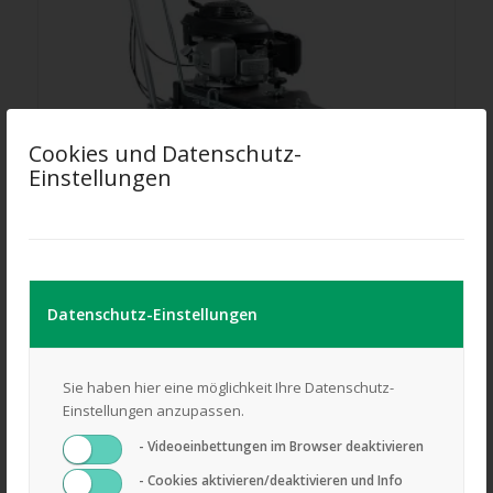
Cookies und Datenschutz-
Einstellungen
Herkules Benzinkehrmaschine KM 702 H
1.849,00
€
Datenschutz-Einstellungen
Lieferzeit: ca. 2-4 Wochen
Sie haben hier eine möglichkeit Ihre Datenschutz-
Einstellungen anzupassen.
inkl. 19 % MwSt.
- Videoeinbettungen im Browser deaktivieren
zzgl.
Versandkosten
- Cookies aktivieren/deaktivieren und Info