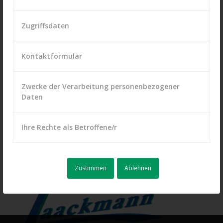
Zugriffsdaten
Kontaktformular
WIR SIND PERSÖNLICH FÜR SIE DA!
Unsere Öffnungszeiten
Zwecke der Verarbeitung personenbezogener
Daten
Montag bis Freitag:
08:00 Uhr – 17:30 Uhr
Ihre Rechte als Betroffene/r
Zustimmen
Ablehnen