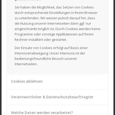
Sie haben die Möglichkeit, das Setzen von Cookies
durch entsprechende Einstellungen in Ihrem Browser
zu unterbinden. Wir weisen jedoch darauf hin, dass
die Nutzung unserer Internetseiten dann ggf. nur
eingeschränkt möglich ist. Durch Cookies werden keine
Programme oder sonstige Applikationen auf Ihrem
SIE HABEN FRAGEN? KONTAKTIEREN SIE UNS!
Rechner installiert oder gestartet.
Daniel Laackmann e.K.
Der Einsatz von Cookies erfolgt auf Basis einer
Quarnstedter Straße 14
Interessenabwägung. Unser Interesse ist der
25548 Kellinghusen
bedienungsfreundliche Besuch unserer
Telefon: 04822 – 6222 oder – 6244
Internetseiten.
Fax: 04822 – 5346
Texas-Hotline: 04822 – 950505
Cookies ablehnen
Obi-Hotline: 04822 – 950505
WhatsApp: 0160 – 97521378
Verantwortlicher & Datenschutzbeauftragter
Mail:
info@laackmann.sh
Texas-Mail:
texas.service@laackmann.sh
Obi-Mail:
obi.service@laackmann.sh
Welche Daten werden verarbeitet?