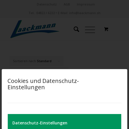
Datenschutz
AGB
Impressum
Tel.:
04822 / 6222
• E-Mail:
info@laackmann.sh
Sortieren nach
Standard
Zeige
60 Produkte pro Seite
Cookies und Datenschutz-
Einstellungen
Datenschutz-Einstellungen