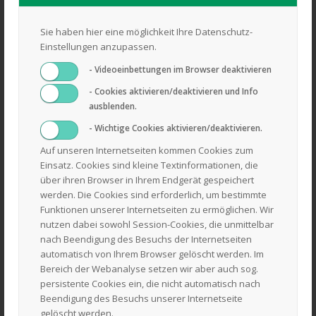
Sie haben hier eine möglichkeit Ihre Datenschutz-
Einstellungen anzupassen.
- Videoeinbettungen im Browser deaktivieren
- Cookies aktivieren/deaktivieren und Info
ausblenden.
- Wichtige Cookies aktivieren/deaktivieren.
Auf unseren Internetseiten kommen Cookies zum
Einsatz. Cookies sind kleine Textinformationen, die
über ihren Browser in Ihrem Endgerät gespeichert
AL-KO Elektroholzspalter LSV 550/6
580,00
€
werden. Die Cookies sind erforderlich, um bestimmte
Funktionen unserer Internetseiten zu ermöglichen. Wir
Auf Anfrage
nutzen dabei sowohl Session-Cookies, die unmittelbar
nach Beendigung des Besuchs der Internetseiten
automatisch von Ihrem Browser gelöscht werden. Im
inkl. 19 % MwSt.
Bereich der Webanalyse setzen wir aber auch sog.
persistente Cookies ein, die nicht automatisch nach
zzgl.
Beendigung des Besuchs unserer Internetseite
Versandkosten
gelöscht werden.