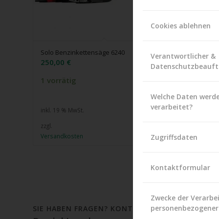
Cookies ablehnen
Solo Benzinkettensäge 6240
Solo Ben
Verantwortlicher &
250,00
€
360,00
Datenschutzbeauft
1 vorrätig
1 vorrät
Welche Daten werd
verarbeitet?
inkl. 19 % MwSt.
inkl. 19 %
zzgl.
zzgl.
Versandkosten
Versandk
Zugriffsdaten
Kontaktformular
Zwecke der Verarbe
personenbezogener
SIE HABEN FRAGEN? KONTAKTIEREN SIE UNS!