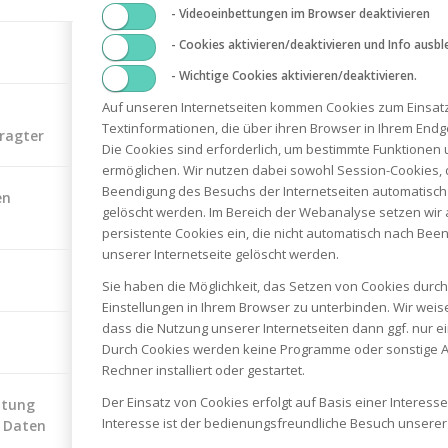
- Videoeinbettungen im Browser deaktivieren
- Cookies aktivieren/deaktivieren und Info ausbl
- Wichtige Cookies aktivieren/deaktivieren.
Auf unseren Internetseiten kommen Cookies zum Einsatz.
zinkettensäge 6442
Solo Benzinkettensäge 6646
€
490,00
€
Textinformationen, die über ihren Browser in Ihrem End
ragter
Die Cookies sind erforderlich, um bestimmte Funktionen 
ig
1 vorrätig
ermöglichen. Wir nutzen dabei sowohl Session-Cookies, 
Beendigung des Besuchs der Internetseiten automatisch
en
gelöscht werden. Im Bereich der Webanalyse setzen wir 
 MwSt.
inkl. 19 % MwSt.
persistente Cookies ein, die nicht automatisch nach Be
unserer Internetseite gelöscht werden.
zzgl.
osten
Versandkosten
Sie haben die Möglichkeit, das Setzen von Cookies dur
Einstellungen in Ihrem Browser zu unterbinden. Wir weis
dass die Nutzung unserer Internetseiten dann ggf. nur ei
Durch Cookies werden keine Programme oder sonstige A
Rechner installiert oder gestartet.
Der Einsatz von Cookies erfolgt auf Basis einer Intere
itung
Interesse ist der bedienungsfreundliche Besuch unserer 
 Daten
WIR SIND PERSÖNLICH FÜR SIE DA!