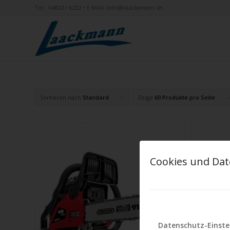
Tel.:
04822 / 6222
• E-Mail:
info@laackmann.sh
Sortieren nach
Standard
Zeige
60 Produkte pro Seite
Cookies und Dat
Datenschutz-Einste