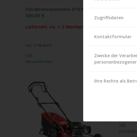
Solo Benzinrasenmäher 4716 P-A
Solo Ben
300,00
€
380,00
Zugriffsdaten
Lieferzeit: ca. 1-2 Wochen
1 vorrät
Kontaktformular
inkl. 19 % MwSt.
inkl. 19 %
Zwecke der Verarbe
zzgl.
zzgl.
personenbezogener
Versandkosten
Versandk
Solo Ben
Ihre Rechte als Betr
640,00
Lieferze
inkl. 19 %
zzgl.
Versandk