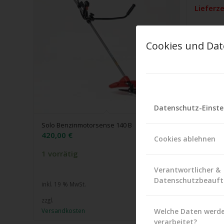
Lieferze
inkl. 19 %
Cookies und Dat
zzgl.
Versandk
Datenschutz-Einste
Solo Benzinmotorsense 140 B
420,00
€
Cookies ablehnen
1 vorrätig
Verantwortlicher &
Datenschutzbeauft
inkl. 19 % MwSt.
zzgl.
Welche Daten werd
Versandkosten
verarbeitet?