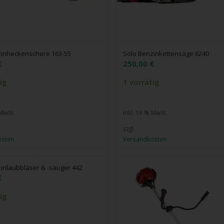
zinheckenschere 163-55
Solo Benzinkettensäge 6240
€
250,00
€
ig
1 vorrätig
 MwSt.
inkl. 19 % MwSt.
zzgl.
osten
Versandkosten
inlaubbläser & -sauger 442
€
ig