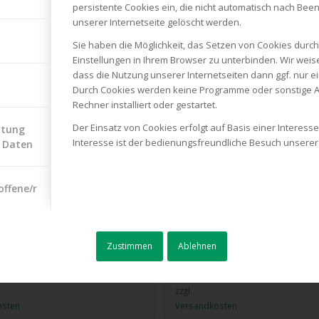
persistente Cookies ein, die nicht automatisch nach Be
zinrasenmäher 4716 SP-A
Solo Benzinrasenmäher 4731 SP
unserer Internetseite gelöscht werden.
€
600,00
€
Sie haben die Möglichkeit, das Setzen von Cookies dur
Einstellungen in Ihrem Browser zu unterbinden. Wir weis
ig
1 vorrätig
dass die Nutzung unserer Internetseiten dann ggf. nur ei
Durch Cookies werden keine Programme oder sonstige A
Rechner installiert oder gestartet.
 MwSt.
inkl. 19 % MwSt.
Der Einsatz von Cookies erfolgt auf Basis einer Intere
itung
zzgl.
Interesse ist der bedienungsfreundliche Besuch unserer 
 Daten
osten
Versandkosten
zinrasenmäher 5231 SP-A
Solo Benzinrasentraktor R7-63.8 
offene/r
€
1.900,00
€
it: ca. 1-2 Wochen
Lieferzeit: ca. 1-2 Wochen
Zustimmen
Ablehnen
 MwSt.
inkl. 19 % MwSt.
zzgl.
osten
Versandkosten