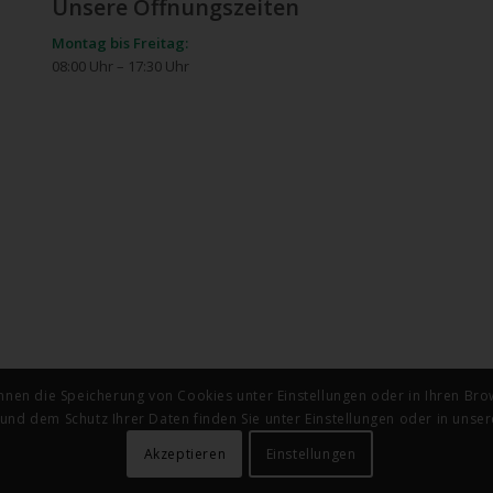
Unsere Öffnungszeiten
Montag bis Freitag:
08:00 Uhr – 17:30 Uhr
nnen die Speicherung von Cookies unter Einstellungen oder in Ihren Bro
nd dem Schutz Ihrer Daten finden Sie unter Einstellungen oder in unser
Akzeptieren
Einstellungen