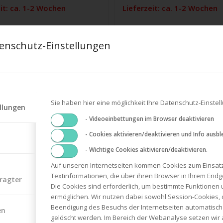
it: ca. 1-2 Wochen
Lieferzeit: ca. 1-2 Wochen
 MwSt.
inkl. 19 % MwSt.
enschutz-Einstellungen
zzgl.
osten
Versandkosten
Sie haben hier eine möglichkeit Ihre Datenschutz-Einst
llungen
- Videoeinbettungen im Browser deaktivieren
- Cookies aktivieren/deaktivieren und Info ausbl
- Wichtige Cookies aktivieren/deaktivieren.
Auf unseren Internetseiten kommen Cookies zum Einsatz.
Textinformationen, die über ihren Browser in Ihrem End
ragter
Die Cookies sind erforderlich, um bestimmte Funktionen 
ermöglichen. Wir nutzen dabei sowohl Session-Cookies, 
Beendigung des Besuchs der Internetseiten automatisch
en
gelöscht werden. Im Bereich der Webanalyse setzen wir 