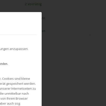
2 vorrätig
inkl. 19 % MwSt.
zzgl.
Versandkosten
ellungen anzupassen.
enden.
 Cookies sind kleine
gerät gespeichert werden.
unserer Internetseiten zu
die unmittelbar nach
 von Ihrem Browser
aber auch sog.