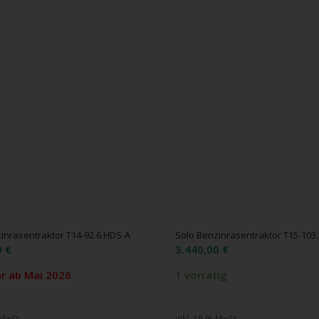
inrasentraktor T14-92.6 HDS-A
Solo Benzinrasentraktor T15-103
0
€
3.440,00
€
ar ab Mai 2026
1 vorrätig
 MwSt.
inkl. 19 % MwSt.