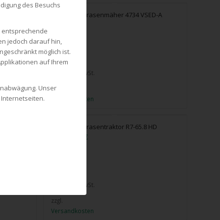
endigung des Besuchs
-A
Solo Benzinrasenmäher 4734 VSED-A
840,00
€
ch entsprechende
en jedoch darauf hin,
1 vorrätig
ngeschränkt möglich ist.
pplikationen auf Ihrem
inkl. 19 % MwSt.
ssenabwägung. Unser
zzgl.
Internetseiten.
Versandkosten
A
Solo Benzinrasentraktor R7-65.8 HD
2.200,00
€
1 vorrätig
inkl. 19 % MwSt.
zzgl.
Versandkosten