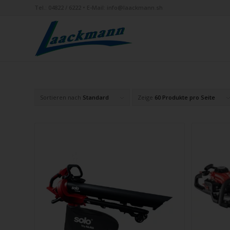
Tel.:
04822 / 6222
• E-Mail:
info@laackmann.sh
Sortieren nach
Standard
Zeige
60 Produkte pro Seite