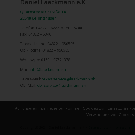
Daniel Laackmann e.K.
Quarnstedter Straße 14
25548 Kellinghusen
Telefon: 04822 – 6222 oder – 6244
Fax: 04822 – 5346
Texas-Hotline: 04822 – 950505
Obi-Hotline: 04822 – 950505
WhatsApp: 0160 – 97521378
Mail:
info@laackmann.sh
Texas-Mail:
texas.service@laackmann.sh
Obi-Mail:
obi.service@laackmann.sh
Auf unseren Internetseiten kommen Cookies zum Einsatz. Sie kö
Verwendung von Cookies u
Copyright© 2021- Daniel Laackmann e.K. •
Datenschutz
•
Impressum