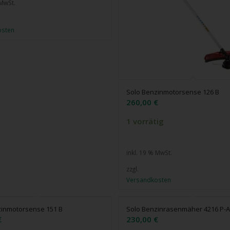
 MwSt.
osten
Solo Benzinmotorsense 126 B
260,00
€
1 vorrätig
inkl. 19 % MwSt.
zzgl.
Versandkosten
zinmotorsense 151 B
Solo Benzinrasenmäher 4216 P-
€
230,00
€