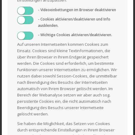
Um die besten Suchergebnisse zu erhalten, beachte bitte
- Videoeinbettungen im Browser deaktivieren
folgende Hinweise:
- Cookies aktivieren/deaktivieren und Info
Überprüfe die Rechtschreibung immer sorgfältig.
ausblenden.
Versuche es mit einem ähnlichen Suchbegriff: z.B. Tablet
- Wichtige Cookies aktivieren/deaktivieren.
anstelle von Laptop.
Auf unseren Internetseiten kommen Cookies zum
Versuche mehr als einen Suchbegriff zu verwenden.
Einsatz. Cookies sind kleine Textinformationen, die
über ihren Browser in Ihrem Endgerät gespeichert
werden. Die Cookies sind erforderlich, um bestimmte
Funktionen unserer Internetseiten zu ermöglichen. Wir
nutzen dabei sowohl Session-Cookies, die unmittelbar
nach Beendigung des Besuchs der Internetseiten
automatisch von Ihrem Browser gelöscht werden. Im
Bereich der Webanalyse setzen wir aber auch sog.
persistente Cookies ein, die nicht automatisch nach
SIE HABEN FRAGEN? KONTAKTIEREN SIE UNS!
Beendigung des Besuchs unserer Internetseite
Daniel Laackmann e.K.
gelöscht werden.
Quarnstedter Straße 14
Sie haben die Möglichkeit, das Setzen von Cookies
25548 Kellinghusen
durch entsprechende Einstellungen in Ihrem Browser