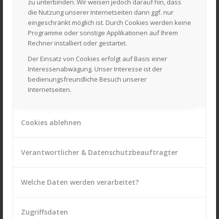
zu unterbinden. Wir weisen jedoch darauf hin, dass
Telefon: 04822 – 6222 oder – 6244
die Nutzung unserer Internetseiten dann ggf. nur
Fax: 04822 – 5346
eingeschränkt möglich ist. Durch Cookies werden keine
Texas-Hotline: 04822 – 950505
Programme oder sonstige Applikationen auf Ihrem
Obi-Hotline: 04822 – 950505
Rechner installiert oder gestartet.
WhatsApp: 0160 – 97521378
Der Einsatz von Cookies erfolgt auf Basis einer
Interessenabwägung. Unser Interesse ist der
Mail:
info@laackmann.sh
bedienungsfreundliche Besuch unserer
Texas-Mail:
texas.service@laackmann.sh
Internetseiten.
Obi-Mail:
obi.service@laackmann.sh
Cookies ablehnen
Verantwortlicher & Datenschutzbeauftragter
WIR SIND PERSÖNLICH FÜR SIE DA!
Welche Daten werden verarbeitet?
Unsere Öffnungszeiten
Montag bis Freitag:
08:00 Uhr – 17:30 Uhr
Zugriffsdaten