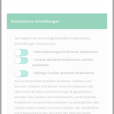
Datenschutz-Einstellungen
Sie haben hier eine möglichkeit Ihre Datenschutz-
Einstellungen anzupassen.
- Videoeinbettungen im Browser deaktivieren
- Cookies aktivieren/deaktivieren und Info
Solo Benzinkettensäge 6240
ausblenden.
250,00
€
- Wichtige Cookies aktivieren/deaktivieren.
1 vorrätig
Auf unseren Internetseiten kommen Cookies zum
Einsatz. Cookies sind kleine Textinformationen, die
über ihren Browser in Ihrem Endgerät gespeichert
inkl. 19 % MwSt.
werden. Die Cookies sind erforderlich, um bestimmte
zzgl.
Funktionen unserer Internetseiten zu ermöglichen. Wir
Versandkosten
nutzen dabei sowohl Session-Cookies, die unmittelbar
nach Beendigung des Besuchs der Internetseiten