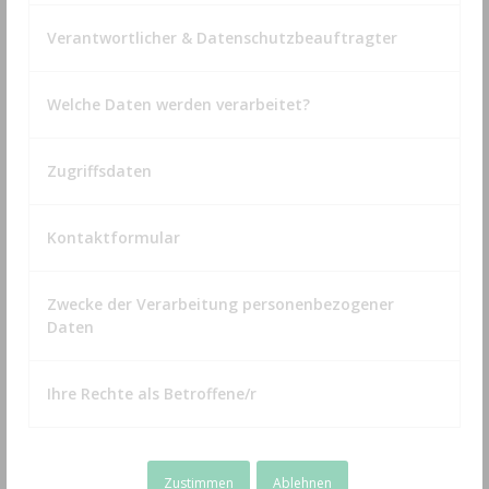
1 vorrätig
Verantwortlicher & Datenschutzbeauftragter
inkl. 19 % MwSt.
Welche Daten werden verarbeitet?
zzgl.
Versandkosten
Zugriffsdaten
Kontaktformular
Zwecke der Verarbeitung personenbezogener
Daten
Ihre Rechte als Betroffene/r
Zustimmen
Ablehnen