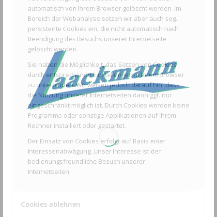
automatisch von Ihrem Browser gelöscht werden. Im
Bereich der Webanalyse setzen wir aber auch sog.
persistente Cookies ein, die nicht automatisch nach
Beendigung des Besuchs unserer Internetseite
gelöscht werden.
Sie haben die Möglichkeit, das Setzen von Cookies
durch entsprechende Einstellungen in Ihrem Browser
zu unterbinden. Wir weisen jedoch darauf hin, dass
die Nutzung unserer Internetseiten dann ggf. nur
eingeschränkt möglich ist. Durch Cookies werden keine
Programme oder sonstige Applikationen auf Ihrem
Rechner installiert oder gestartet.
Der Einsatz von Cookies erfolgt auf Basis einer
Interessenabwägung. Unser Interesse ist der
bedienungsfreundliche Besuch unserer
Internetseiten.
Toro Akkurasenmäher Super Recycler 21848
Cookies ablehnen
1.355,00
€