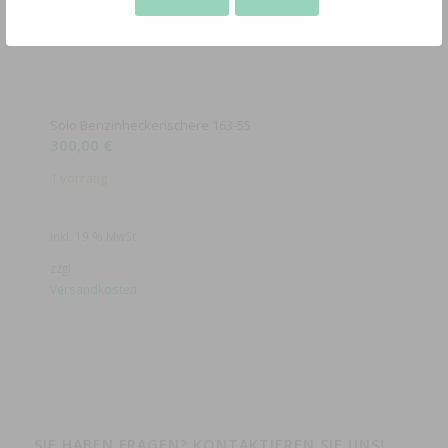
Solo Benzinheckenschere 163-55
300,00
€
1 vorrätig
inkl. 19 % MwSt.
zzgl.
Versandkosten
SIE HABEN FRAGEN? KONTAKTIEREN SIE UNS!