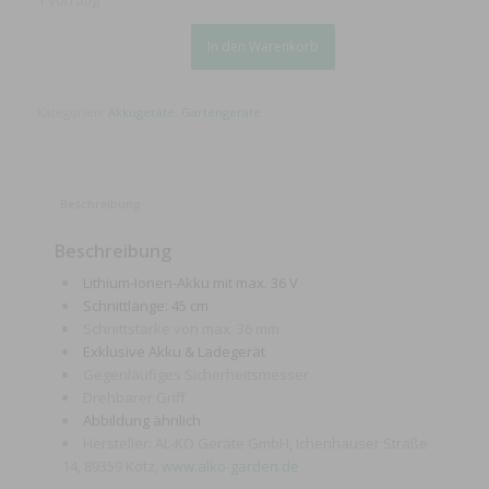
In den Warenkorb
Kategorien:
Akkugeräte
,
Gartengeräte
Beschreibung
Beschreibung
Lithium-Ionen-Akku mit max. 36 V
Schnittlänge: 45 cm
Schnittstärke von max. 36 mm
Exklusive Akku & Ladegerät
Gegenläufiges Sicherheitsmesser
Drehbarer Griff
Abbildung ähnlich
Hersteller: AL-KO Geräte GmbH, Ichenhauser Straße
14, 89359 Kötz,
www.alko-garden.de