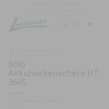
Datenschutz
AGB
Impressum
Tel.:
04822 / 6222
• E-Mail:
info@laackmann.sh
Solo
Akkuheckenschere HT
3645
230,00
€
inkl. 19 % MwSt.
zzgl.
Versandkosten
1 vorrätig