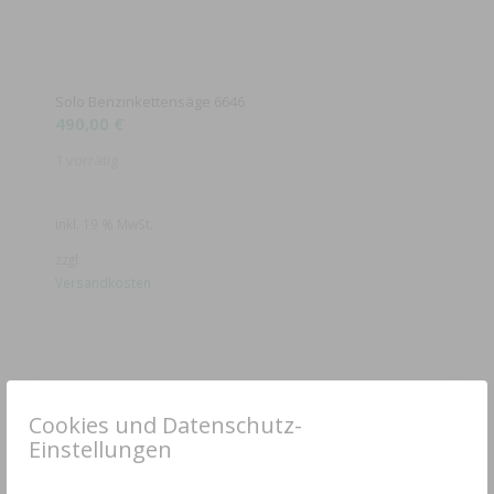
Solo Benzinkettensäge 6646
490,00
€
1 vorrätig
inkl. 19 % MwSt.
zzgl.
Versandkosten
Cookies und Datenschutz-
Einstellungen